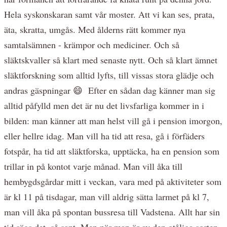
Hela syskonskaran samt vår moster. Att vi kan ses, prata,
äta, skratta, umgås. Med ålderns rätt kommer nya
samtalsämnen - krämpor och mediciner. Och så
släktskvaller så klart med senaste nytt. Och så klart ämnet
släktforskning som alltid lyfts, till vissas stora glädje och
andras gäspningar 😄 Efter en sådan dag känner man sig
alltid påfylld men det är nu det livsfarliga kommer in i
bilden: man känner att man helst vill gå i pension imorgon,
eller hellre idag. Man vill ha tid att resa, gå i förfäders
fotspår, ha tid att släktforska, upptäcka, ha en pension som
trillar in på kontot varje månad. Man vill åka till
hembygdsgårdar mitt i veckan, vara med på aktiviteter som
är kl 11 på tisdagar, man vill aldrig sätta larmet på kl 7,
man vill åka på spontan bussresa till Vadstena. Allt har sin
tid sägs det, så sant. Men när man är av den otåliga sorten,