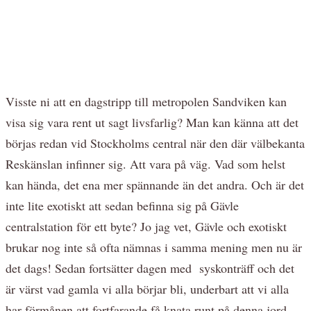
Visste ni att en dagstripp till metropolen Sandviken kan
visa sig vara rent ut sagt livsfarlig? Man kan känna att det
börjas redan vid Stockholms central när den där välbekanta
Reskänslan infinner sig. Att vara på väg. Vad som helst
kan hända, det ena mer spännande än det andra. Och är det
inte lite exotiskt att sedan befinna sig på Gävle
centralstation för ett byte? Jo jag vet, Gävle och exotiskt
brukar nog inte så ofta nämnas i samma mening men nu är
det dags! Sedan fortsätter dagen med syskonträff och det
är värst vad gamla vi alla börjar bli, underbart att vi alla
har förmånen att fortfarande få knata runt på denna jord.