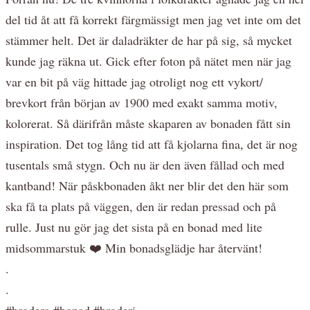
del tid åt att få korrekt färgmässigt men jag vet inte om det
stämmer helt. Det är daladräkter de har på sig, så mycket
kunde jag räkna ut. Gick efter foton på nätet men när jag
var en bit på väg hittade jag otroligt nog ett vykort/
brevkort från början av 1900 med exakt samma motiv,
kolorerat. Så därifrån måste skaparen av bonaden fått sin
inspiration. Det tog lång tid att få kjolarna fina, det är nog
tusentals små stygn. Och nu är den även fållad och med
kantband! När påskbonaden åkt ner blir det den här som
ska få ta plats på väggen, den är redan pressad och på
rulle. Just nu gör jag det sista på en bonad med lite
midsommarstuk ❤️ Min bonadsglädje har återvänt!
.
.
#brodera #bonad #broderi