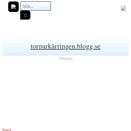
torparkärringen.blogg.se
torp