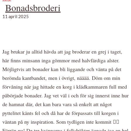
Bonadsbroderi
11 april 2025
Jag brukar ju alltid hävda att jag broderar en grej i taget,
här finns minsann inga gömmor med halvfärdiga alster.
Möjligtvis att bonader kan bli liggande och vänta på det
berömda kantbandet, men i övrigt, nääää. Döm om min
förvåning när jag hittade en korg i klädkammaren full med
påbörjade bonader. Jag vet väl i och för sig innerst inne hur
de hamnat där, det kan bara vara så enkelt att något
pyttelitet känts fel och då har de förpassats till korgen i
väntan på ny inspiration. Som tydligen inte kommit 🤷‍♀️
Förrän nu! De tre kvinnorna i folkdräkter ägnade jag en hel