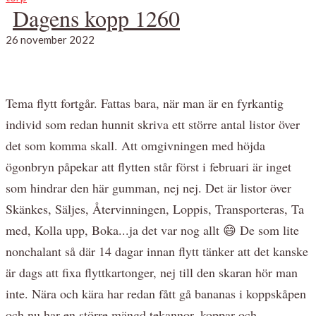
Dagens kopp 1260
26 november 2022
Tema flytt fortgår. Fattas bara, när man är en fyrkantig
individ som redan hunnit skriva ett större antal listor över
det som komma skall. Att omgivningen med höjda
ögonbryn påpekar att flytten står först i februari är inget
som hindrar den här gumman, nej nej. Det är listor över
Skänkes, Säljes, Återvinningen, Loppis, Transporteras, Ta
med, Kolla upp, Boka...ja det var nog allt 😄 De som lite
nonchalant så där 14 dagar innan flytt tänker att det kanske
är dags att fixa flyttkartonger, nej till den skaran hör man
inte. Nära och kära har redan fått gå bananas i koppskåpen
och nu har en större mängd tekannor, koppar och