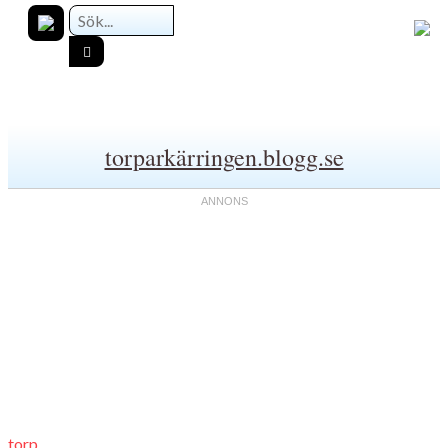
torparkärringen.blogg.se
torp