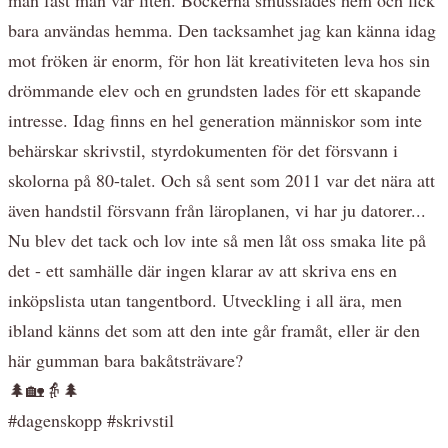
bara användas hemma. Den tacksamhet jag kan känna idag
mot fröken är enorm, för hon lät kreativiteten leva hos sin
drömmande elev och en grundsten lades för ett skapande
intresse. Idag finns en hel generation människor som inte
behärskar skrivstil, styrdokumenten för det försvann i
skolorna på 80-talet. Och så sent som 2011 var det nära att
även handstil försvann från läroplanen, vi har ju datorer...
Nu blev det tack och lov inte så men låt oss smaka lite på
det - ett samhälle där ingen klarar av att skriva ens en
inköpslista utan tangentbord. Utveckling i all ära, men
ibland känns det som att den inte går framåt, eller är den
här gumman bara bakåtsträvare?
🌲🏡👵🌲
#dagenskopp #skrivstil