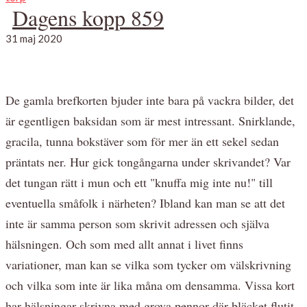
Dagens kopp 859
31 maj 2020
De gamla brefkorten bjuder inte bara på vackra bilder, det
är egentligen baksidan som är mest intressant. Snirklande,
gracila, tunna bokstäver som för mer än ett sekel sedan
präntats ner. Hur gick tongångarna under skrivandet? Var
det tungan rätt i mun och ett "knuffa mig inte nu!" till
eventuella småfolk i närheten? Ibland kan man se att det
inte är samma person som skrivit adressen och själva
hälsningen. Och som med allt annat i livet finns
variationer, man kan se vilka som tycker om välskrivning
och vilka som inte är lika måna om densamma. Vissa kort
har hälsningar skrivna med grova pennor där bläcket flutit