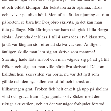
ut och bildat klumpar, där bokstäverna är ojämna, hårda
och svävar på olika höjd. Men oftast är det njutning att titta
på korten, se bara hur Dösjöbro skrivits, ja det kan man
titta på länge. När kärringen var barn och gick i lilla Berga
skola i Årsunda där klass 1 till 4 samsades i två klassrum,
ja då var längtan stor efter att skriva vackert. Äntligen,
äntligen skulle man lära sig att skriva som mamma!
Stavning hade lärts snabbt och man vågade sig på att gå till
fröken och säga att man ville börja öva skrivstil. Då kom
kallduschen, skrivstilen var borta, nu var det nytt som
gällde och den nya stilen var så ful och hemsk att
lillkärringen grät. Fröken fick helt enkelt gå upp på skolans
vind och gräva fram några gamla skrivböcker med den
riktiga skrivstilen, och att det var något förbjudet förstod
man fast man var liten. Böckerna smusslades hem och fick