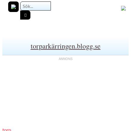
torparkärringen.blogg.se
torp