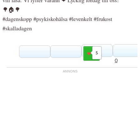
🌳🏠🌳
#dagenskopp #psykiskohälsa #levenkelt #frukost
#skalladagen
5
Gilla
0