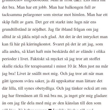
det bra. Man har ett jobb. Man har balkongen full av
tacksamma pelargoner som stretar mot himlen. Man har ett
skåp fullt av garn. Det ger ett starkt inte lugn när ens
grundtillstånd är nöjdhet. Jag får ibland frågan om jag
alltid är så jäkla nöjd och glad. Att det är det intrycket man
kan få här på kärringkontot. Svaret på det är att jag, som
alla andra, så klart haft min beskärda del av elände i olika
perioder i livet. Faktiskt så mycket så jag tror att stoffet
skulle räcka för terapisamtal i minst 10 år. Men just nu mår
jag bra! Livet är snällt mot mig. Och jag tror att när man
gått igenom svåra saker, ja då uppskattar man lättare det
där lilla, till synes obetydliga. Och jag tänker också att om
jag har förmånen att få må bra nu, ja inget gör mig gladare
än om jag får dela med mig av den känslan till den som
vill läsa. Vi lyfter varann ❤ Lycklig lördag till oss!