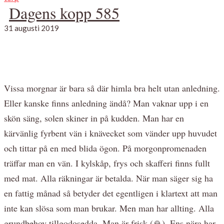
Dagens kopp 585
31 augusti 2019
Vissa morgnar är bara så där himla bra helt utan anledning.
Eller kanske finns anledning ändå? Man vaknar upp i en
skön säng, solen skiner in på kudden. Man har en
kärvänlig fyrbent vän i knävecket som vänder upp huvudet
och tittar på en med blida ögon. På morgonpromenaden
träffar man en vän. I kylskåp, frys och skafferi finns fullt
med mat. Alla räkningar är betalda. När man säger sig ha
en fattig månad så betyder det egentligen i klartext att man
inte kan slösa som man brukar. Men man har allting. Alla
grundbehov tillgodosedda. Man är frisk (🙏). Ens nära har