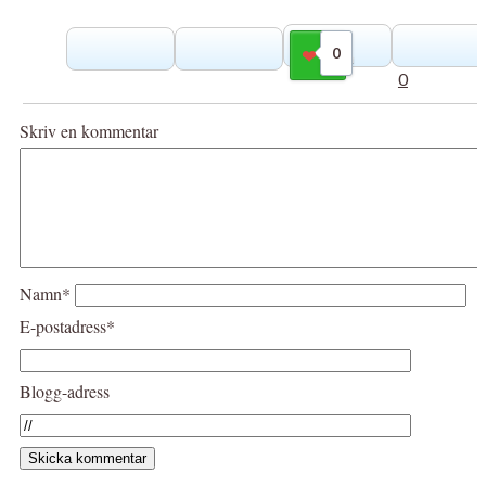
0
Gilla
0
Skriv en kommentar
Namn*
E-postadress*
Blogg-adress