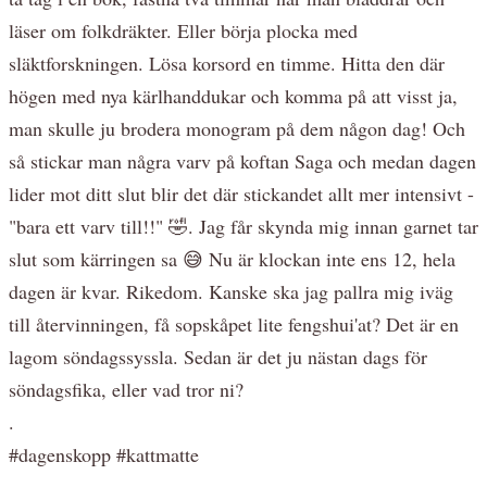
läser om folkdräkter. Eller börja plocka med
släktforskningen. Lösa korsord en timme. Hitta den där
högen med nya kärlhanddukar och komma på att visst ja,
man skulle ju brodera monogram på dem någon dag! Och
så stickar man några varv på koftan Saga och medan dagen
lider mot ditt slut blir det där stickandet allt mer intensivt -
"bara ett varv till!!" 🤣. Jag får skynda mig innan garnet tar
slut som kärringen sa 😅 Nu är klockan inte ens 12, hela
dagen är kvar. Rikedom. Kanske ska jag pallra mig iväg
till återvinningen, få sopskåpet lite fengshui'at? Det är en
lagom söndagssyssla. Sedan är det ju nästan dags för
söndagsfika, eller vad tror ni?
.
#dagenskopp #kattmatte