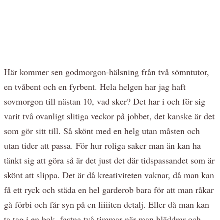
Här kommer sen godmorgon-hälsning från två sömntutor,
en tvåbent och en fyrbent. Hela helgen har jag haft
sovmorgon till nästan 10, vad sker? Det har i och för sig
varit två ovanligt slitiga veckor på jobbet, det kanske är det
som gör sitt till. Så skönt med en helg utan måsten och
utan tider att passa. För hur roliga saker man än kan ha
tänkt sig att göra så är det just det där tidspassandet som är
skönt att slippa. Det är då kreativiteten vaknar, då man kan
få ett ryck och städa en hel garderob bara för att man råkar
gå förbi och får syn på en liiiiten detalj. Eller då man kan
ta tag i en bok, fastna två timmar när man bläddrar och