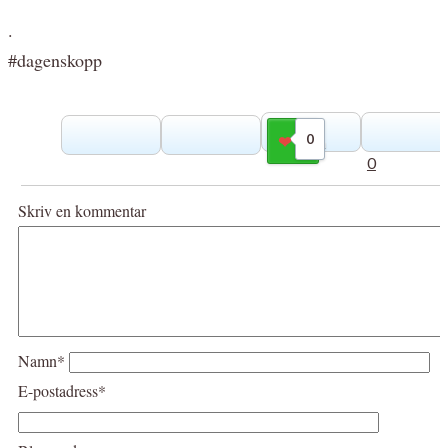
.
#dagenskopp
0
Gilla
0
Skriv en kommentar
Namn*
E-postadress*