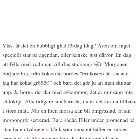
Visst är det en bubbligt glad lördag idag? Även om inget
speciellt står på agendan, eller kanske just därför. En dag
att fylla med vad man vill (läs stickning 🤩). Morgonen
började bra, från köksvrån hördes "Frukosten är klaaaar,
jag har kokat gröööt!" och bara det gör ju att man skuttar
upp. Ja hörni, det där med avkommor, det är minsann inte
så tokigt. Alla tidigare småbarnsår, nu är det karma tillbaka
i stora mått. När en liten morsa kan bli ompysslad, få sin
morgongröt serverad. Bara sådär. Eller under promenad på
stan ha en tvåmetersskånk som varsamt håller en under
armen så att lilla morsan inte ska drutta omkull när