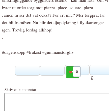
byter ut ordet torg mot piazza, place, square, plaza...
Jamen ni ser det väl också? För ert inre? Mer torgprat lär
det bli framöver. Nu blir det djupdykning i flyttkartonger
igen. Trevlig lördag allihop!
.
.
#dagenskopp #frukost #gummanstorgliv
0
Gilla
0
Skriv en kommentar