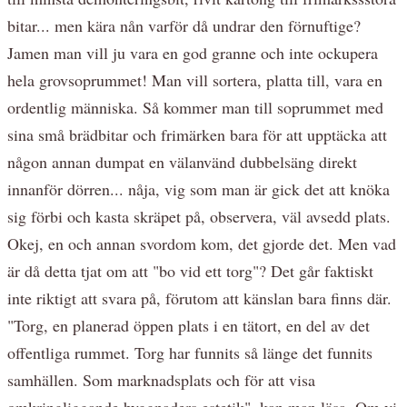
bitar... men kära nån varför då undrar den förnuftige?
Jamen man vill ju vara en god granne och inte ockupera
hela grovsoprummet! Man vill sortera, platta till, vara en
ordentlig människa. Så kommer man till soprummet med
sina små brädbitar och frimärken bara för att upptäcka att
någon annan dumpat en välanvänd dubbelsäng direkt
innanför dörren... nåja, vig som man är gick det att knöka
sig förbi och kasta skräpet på, observera, väl avsedd plats.
Okej, en och annan svordom kom, det gjorde det. Men vad
är då detta tjat om att "bo vid ett torg"? Det går faktiskt
inte riktigt att svara på, förutom att känslan bara finns där.
"Torg, en planerad öppen plats i en tätort, en del av det
offentliga rummet. Torg har funnits så länge det funnits
samhällen. Som marknadsplats och för att visa
omkringliggande byggnaders estetik", kan man läsa. Om vi