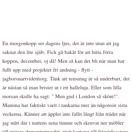
En morgonkopp ser dagens ljus, det är inte utan att jag
saknat den lite själv. Fick gå bakåt för att hitta förra
koppen, december, oj då! Men så kan det bli när man har
fullt upp med projektet fri andning - flytt -
jagborsnartvidetttorg. Tänk att rensning är så underbart, det
är nästan så man brister ut i ett halleluja. Eller som lilla
morsan skulle ha sagt: " Men gud i London så skönt!".
Mamma har faktiskt varit i tankarna mer än någonsin sista
veckorna. Känner att äpplet inte fallit långt från trädet när
jag stått där i nattens sena timme och skruvat ner möbler
till minsta demonteringsbit, rivit kartong till frimärkssstora