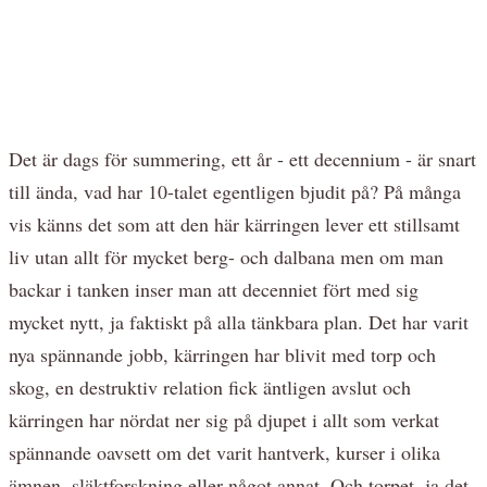
Det är dags för summering, ett år - ett decennium - är snart
till ända, vad har 10-talet egentligen bjudit på? På många
vis känns det som att den här kärringen lever ett stillsamt
liv utan allt för mycket berg- och dalbana men om man
backar i tanken inser man att decenniet fört med sig
mycket nytt, ja faktiskt på alla tänkbara plan. Det har varit
nya spännande jobb, kärringen har blivit med torp och
skog, en destruktiv relation fick äntligen avslut och
kärringen har nördat ner sig på djupet i allt som verkat
spännande oavsett om det varit hantverk, kurser i olika
ämnen, släktforskning eller något annat. Och torpet, ja det