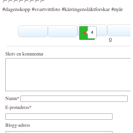
#dagenskopp #svartvittfoto #kärringensläktforskar #nyår
4
Gilla
0
Skriv en kommentar
Namn*
E-postadress*
Blogg-adress