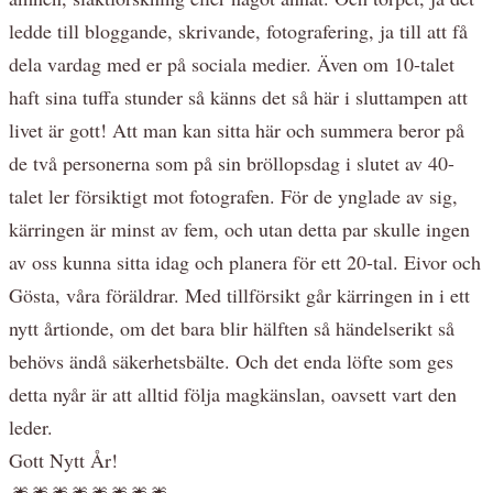
ledde till bloggande, skrivande, fotografering, ja till att få
dela vardag med er på sociala medier. Även om 10-talet
haft sina tuffa stunder så känns det så här i sluttampen att
livet är gott! Att man kan sitta här och summera beror på
de två personerna som på sin bröllopsdag i slutet av 40-
talet ler försiktigt mot fotografen. För de ynglade av sig,
kärringen är minst av fem, och utan detta par skulle ingen
av oss kunna sitta idag och planera för ett 20-tal. Eivor och
Gösta, våra föräldrar. Med tillförsikt går kärringen in i ett
nytt årtionde, om det bara blir hälften så händelserikt så
behövs ändå säkerhetsbälte. Och det enda löfte som ges
detta nyår är att alltid följa magkänslan, oavsett vart den
leder.
Gott Nytt År!
🎆🎆🎆🎆🎆🎆🎆🎆